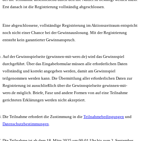
Erst danach ist die Registrierung vollständig abgeschlossen.
Eine abgeschlossene, vollständige Registrierung im Aktionszeitraum entspricht
noch nicht einer Chance bei der Gewinnauslosung. Mit der Registrierung
entsteht kein garantierter Gewinnanspruch.
Auf der Gewinnspielseite (gewinnen-mit-wero.de) wird das Gewinnspiel
durchgeführt. Über das Eingabeformular müssen alle erforderlichen Daten
vollständig und korrekt angegeben werden, damit am Gewinnspiel
teilgenommen werden kann. Die Übermittlung aller erforderlichen Daten zur
Registrierung ist ausschließlich über die Gewinnspielseite gewinnen-mit-
wero.de möglich. Briefe, Faxe und andere Formen von auf eine Teilnahme
gerichteten Erklärungen werden nicht akzeptiert.
Die Teilnahme erfordert die Zustimmung in die
Teilnahmebedingungen
und
Datenschutzbestimmungen
.
Die Teilnahme ist ab dem 18. März 2025 um 00:01 Uhr bis zum 2. September