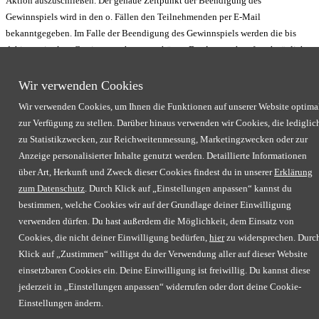
Aktion auszuschließen. Der genaue Zeitpunkt der Beendigung des
Gewinnspiels wird in den o. Fällen den Teilnehmenden per E-Mail
bekanntgegeben. Im Falle der Beendigung des Gewinnspiels werden die bis
dahin ermittelten Gewinne noch ausgeschüttet. Der Anspruch auf nachträgliche
Gewinnziehung mit Gewinnausschüttung entfällt ausnahmslos.
Wir verwenden Cookies
Es gilt ausschließlich das Recht der Bundesrepublik Deutschland.
Wir verwenden Cookies, um Ihnen die Funktionen auf unserer Website optima
zur Verfügung zu stellen. Darüber hinaus verwenden wir Cookies, die lediglic
zu Statistikzwecken, zur Reichweitenmessung, Marketingzwecken oder zur
Der Rechtsweg ist ausgeschlossen.
Anzeige personalisierter Inhalte genutzt werden. Detaillierte Informationen
über Art, Herkunft und Zweck dieser Cookies findest du in unserer
Erklärung
Sollten einzelne Bestimmungen dieser Teilnahmebedingungen ungültig sein,
zum Datenschutz
. Durch Klick auf „Einstellungen anpassen“ kannst du
bleibt die Gültigkeit der übrigen Bedingungen hiervon unberührt.
bestimmen, welche Cookies wir auf der Grundlage deiner Einwilligung
FAQ
verwenden dürfen. Du hast außerdem die Möglichkeit, dem Einsatz von
Teilnahmebedingungen
Cookies, die nicht deiner Einwilligung bedürfen,
hier
zu widersprechen. Durc
Datenschutz
Klick auf „Zustimmen“ willigst du der Verwendung aller auf dieser Website
Erklärung zur Barrierefreiheit
einsetzbaren Cookies ein. Deine Einwilligung ist freiwillig. Du kannst diese
Echtheit des Gewinnspiels
jederzeit in „Einstellungen anpassen“ widerrufen oder dort deine Cookie-
Impressum
Einstellungen ändern.