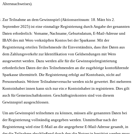
Altersnachweises).
Zur Teilnahme an dem Gewinnspiel (Aktionszeitraum: 18. März bis 2.
September 2025) ist eine einmalige Registrierung durch Angabe der genannten
Daten erforderlich: Vorname, Nachname, Geburtsdatum, E-Mail-Adresse und
IBAN des mit Wero verknüpften Kontos bei der Sparkasse. Mit der
Registrierung erteilen Teilnehmende ihr Einverständnis, dass ihre Daten aus
dem Zahlungsverkehr zur Identifikation von Geldsendungen mit Wero
ausgewertet werden. Dazu werden alle für die Gewinnspielregistrierung
erforderlichen Daten der:des Teilnehmenden an die zugehörige kontoführende
Sparkasse übermittelt. Die Registrierung erfolgt auf Kontobasis, nicht auf
Personenbasis. Weitere Teilnahmeversuche werden nicht gewertet. Bei mehreren
Kontoinhaber:innen kann sich nur ein:e Kontoinhaber:in registrieren. Dies gilt
auch für Gemeinschaftskonten. Geschäftsgirokonten sind von diesem
Gewinnspiel ausgeschlossen.
Um am Gewinnspiel teilnehmen zu können, müssen alle genannten Daten bei
der Registrierung vollständig angegeben werden. Unmittelbar nach der
Registrierung wird eine E-Mail an die angegebene E-Mail-Adresse gesandt, in
der die Teilnahme abschließend durch den:die Nutzer:in bestätigt werden muss.